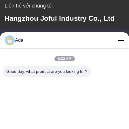
Liên hệ với chúng tôi
Hangzhou Joful Industry Co., Ltd
Email
Ada
ada.zhang@jofulindustry.com
6:33 AM
Địa chỉ của tôi
Good day, what product are you looking for?
Địa chỉ
Đường số 1, Khu công nghiệp Đông Châu, huyện Fuyang, thành
phố Hàng Châu, Trung Quốc, 311400
Điện thoại
86-571-63559816