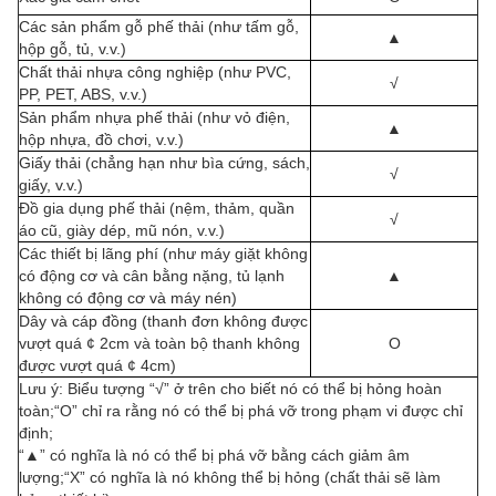
Các sản phẩm gỗ phế thải (như tấm gỗ,
▲
hộp gỗ, tủ, v.v.)
Chất thải nhựa công nghiệp (như PVC,
√
PP, PET, ABS, v.v.)
Sản phẩm nhựa phế thải (như vỏ điện,
▲
hộp nhựa, đồ chơi, v.v.)
Giấy thải (chẳng hạn như bìa cứng, sách,
√
giấy, v.v.)
Đồ gia dụng phế thải (nệm, thảm, quần
√
áo cũ, giày dép, mũ nón, v.v.)
Các thiết bị lãng phí (như máy giặt không
có động cơ và cân bằng nặng, tủ lạnh
▲
không có động cơ và máy nén)
Dây và cáp đồng (thanh đơn không được
vượt quá ¢ 2cm và toàn bộ thanh không
O
được vượt quá ¢ 4cm)
Lưu ý: Biểu tượng “√” ở trên cho biết nó có thể bị hỏng hoàn
toàn;“Ο” chỉ ra rằng nó có thể bị phá vỡ trong phạm vi được chỉ
định;
“▲” có nghĩa là nó có thể bị phá vỡ bằng cách giảm âm
lượng;“X” có nghĩa là nó không thể bị hỏng (chất thải sẽ làm