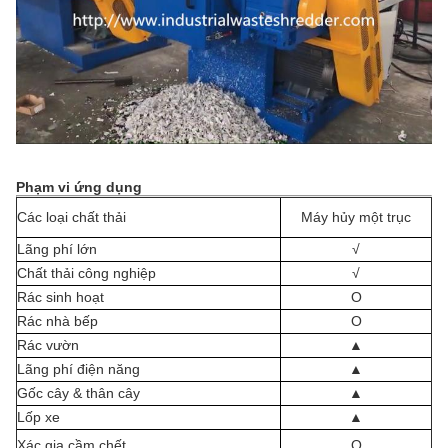
Phạm vi ứng dụng
Các loại chất thải
Máy hủy một trục
Lãng phí lớn
√
Chất thải công nghiệp
√
Rác sinh hoạt
Ο
Rác nhà bếp
Ο
Rác vườn
▲
Lãng phí điện năng
▲
Gốc cây & thân cây
▲
Lốp xe
▲
Xác gia cầm chết
Ο