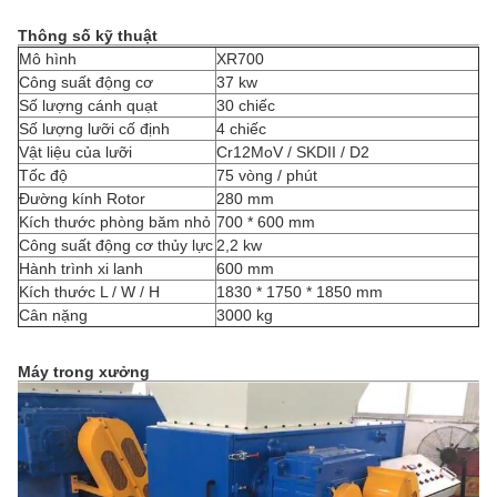
Thông số kỹ thuật
Mô hình
XR700
Công suất động cơ
37 kw
Số lượng cánh quạt
30 chiếc
Số lượng lưỡi cố định
4 chiếc
Vật liệu của lưỡi
Cr12MoV / SKDII / D2
Tốc độ
75 vòng / phút
Đường kính Rotor
280 mm
Kích thước phòng băm nhỏ
700 * 600 mm
Công suất động cơ thủy lực
2,2 kw
Hành trình xi lanh
600 mm
Kích thước L / W / H
1830 * 1750 * 1850 mm
Cân nặng
3000 kg
Máy trong xưởng