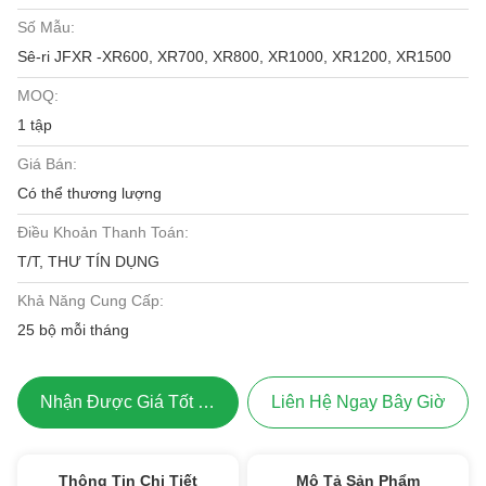
Số Mẫu:
Sê-ri JFXR -XR600, XR700, XR800, XR1000, XR1200, XR1500
MOQ:
1 tập
Giá Bán:
Có thể thương lượng
Điều Khoản Thanh Toán:
T/T, THƯ TÍN DỤNG
Khả Năng Cung Cấp:
25 bộ mỗi tháng
Nhận Được Giá Tốt Nhất
Liên Hệ Ngay Bây Giờ
Thông Tin Chi Tiết
Mô Tả Sản Phẩm