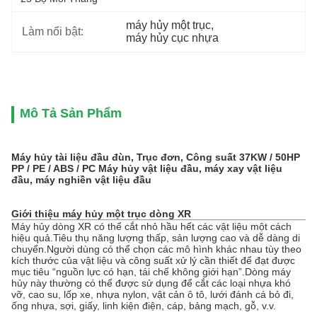
máy hủy một trục
, 
Làm nổi bật:
máy hủy cục nhựa
Mô Tả Sản Phẩm
Máy hủy tài liệu đầu đùn, Trục đơn, Công suất 37KW / 50HP
PP / PE / ABS / PC Máy hủy vật liệu đầu, máy xay vật liệu
đầu, máy nghiền vật liệu đầu
Giới thiệu máy hủy một trục dòng XR
Máy hủy dòng XR có thể cắt nhỏ hầu hết các vật liệu một cách
hiệu quả.Tiêu thụ năng lượng thấp, sản lượng cao và dễ dàng di
chuyển.Người dùng có thể chọn các mô hình khác nhau tùy theo
kích thước của vật liệu và công suất xử lý cần thiết để đạt được
mục tiêu “nguồn lực có hạn, tái chế không giới hạn”.Dòng máy
hủy này thường có thể được sử dụng để cắt các loại nhựa khó
vỡ, cao su, lốp xe, nhựa nylon, vật cản ô tô, lưới đánh cá bỏ đi,
ống nhựa, sợi, giấy, linh kiện điện, cáp, bảng mạch, gỗ, v.v.