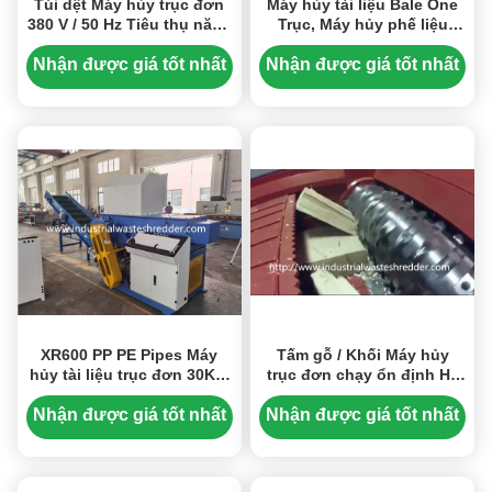
Túi dệt Máy hủy trục đơn
Máy hủy tài liệu Bale One
380 V / 50 Hz Tiêu thụ năng
Trục, Máy hủy phế liệu
lượng thấp
công nghiệp tốc độ mượt
mà
Nhận được giá tốt nhất
Nhận được giá tốt nhất
XR600 PP PE Pipes Máy
Tấm gỗ / Khối Máy hủy
hủy tài liệu trục đơn 30KW
trục đơn chạy ổn định Hệ
Tốc độ quay 75RPM
thống cấp liệu thủy lực
Nhận được giá tốt nhất
Nhận được giá tốt nhất