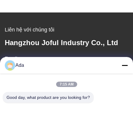
Liên hệ với chúng tôi
Hangzhou Joful Industry Co., Ltd
Email
Ada
ada.zhang@jofulindustry.com
7:15 AM
Địa chỉ của tôi
Good day, what product are you looking for?
Địa chỉ
Đường số 1, Khu công nghiệp Đông Châu, huyện Fuyang, thành
phố Hàng Châu, Trung Quốc, 311400
Điện thoại