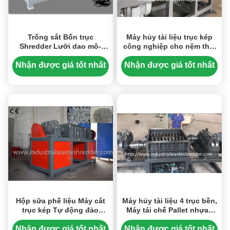
Trống sắt Bốn trục
Máy hủy tài liệu trục kép
Shredder Lưỡi dao mô-
công nghiệp cho nệm thải
men xoắn cao hơn với hệ
/ bọt cao su
thống điện
Nhận được giá tốt nhất
Nhận được giá tốt nhất
Hộp sữa phế liệu Máy cắt
Máy hủy tài liệu 4 trục bền,
trục kép Tự động đảo
Máy tái chế Pallet nhựa /
ngược Công suất cao Độ
gỗ
bền tốt
Nhận được giá tốt nhất
Nhận được giá tốt nhất