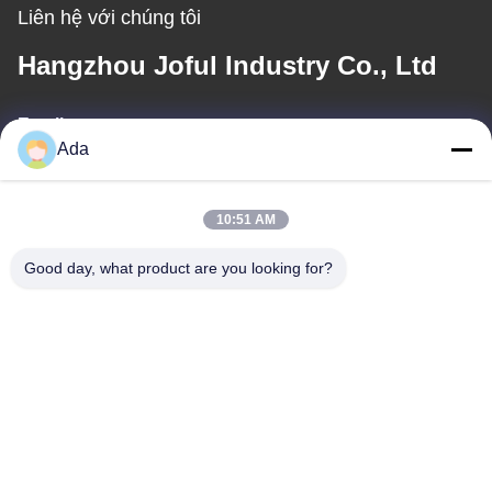
Liên hệ với chúng tôi
Hangzhou Joful Industry Co., Ltd
Email
Ada
ada.zhang@jofulindustry.com
10:51 AM
Địa chỉ của tôi
Good day, what product are you looking for?
Địa chỉ
Đường số 1, Khu công nghiệp Đông Châu, huyện Fuyang, thành
phố Hàng Châu, Trung Quốc, 311400
Điện thoại
86-571-63559816