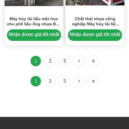
Máy hủy tài liệu một trục
Chất thải nhựa công
cho phế liệu ống nhựa Bao
nghiệp Máy hủy tài liệu
gồm PE / PP / PPR / ABS /
trục kép Tiêu thụ năng
PVC
lượng thấp
Nhận được giá tốt nhất
Nhận được giá tốt nhất
1
2
3
1
2
3