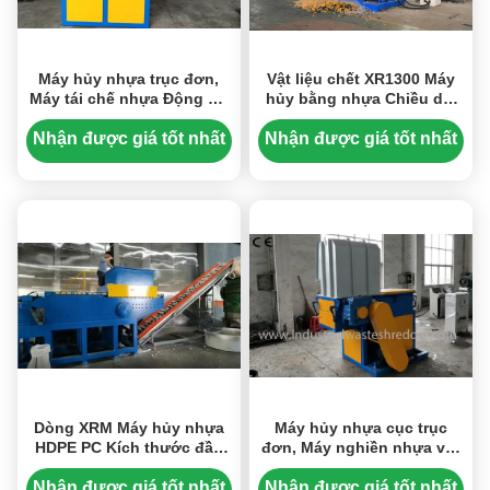
Máy hủy nhựa trục đơn,
Vật liệu chết XR1300 Máy
Máy tái chế nhựa Động cơ
hủy bằng nhựa Chiều dài
lớn
máy hủy tài liệu 1350mm
Động cơ 75KW
Nhận được giá tốt nhất
Nhận được giá tốt nhất
Dòng XRM Máy hủy nhựa
Máy hủy nhựa cục trục
HDPE PC Kích thước đầu
đơn, Máy nghiền nhựa với
ra tối thiểu Cao 20 Mm
hệ thống điều khiển PLC
Hiệu quả
Nhận được giá tốt nhất
Nhận được giá tốt nhất