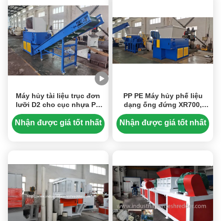
Máy hủy tài liệu trục đơn
PP PE Máy hủy phế liệu
lưỡi D2 cho cục nhựa PP
dạng ống đứng XR700,
PE PVC PS Động cơ 22KW
trục quay 37KW đường
kính 280-400mm, chiều dài
Nhận được giá tốt nhất
Nhận được giá tốt nhất
700mm