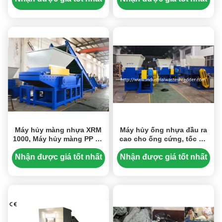
Máy hủy màng nhựa XRM
Máy hủy ống nhựa đầu ra
1000, Máy hủy màng PP PE
cao cho ống cứng, tốc độ
HDPE, Động cơ 55KW, Kích
trục chính là 45-100 vòng /
thước buồng hủy 1000 *
phút
Nhận được giá tốt nhất
Nhận được giá tốt nhất
1000 mm