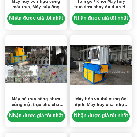
Máy hủy vỏ nhựa cứng
Tấm gỗ / Khối Máy hủy
một trục, Máy hủy ống
trục đơn chạy ổn định Hệ
nhựa HDPE Tốc độ mượt
thống cấp liệu thủy lực
Nhận được giá tốt nhất
Nhận được giá tốt nhất
Máy bẻ trục bằng nhựa
Máy bóc vỏ thú cưng ổn
cứng một trục cho chai
định, Máy hủy chai nhựa
PET Bale
trục đơn Hoạt động an
toàn
Nhận được giá tốt nhất
Nhận được giá tốt nhất