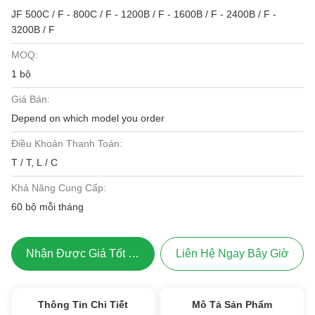
JF 500C / F - 800C / F - 1200B / F - 1600B / F - 2400B / F -
3200B / F
MOQ:
1 bộ
Giá Bán:
Depend on which model you order
Điều Khoản Thanh Toán:
T / T, L / C
Khả Năng Cung Cấp:
60 bộ mỗi tháng
Nhận Được Giá Tốt Nhất
Liên Hệ Ngay Bây Giờ
Thông Tin Chi Tiết
Mô Tả Sản Phẩm