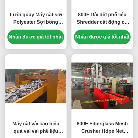
Lưỡi quay Máy cắt sợi
800F Dải dệt phế liệu
Polyester Sợi bông
Shredder cắt động cơ
Dacron
7.5KW Máy cắt nhỏ cho
Nhận được giá tốt nhất
Nhận được giá tốt nhất
vải nghiền Input
conveyor 1400 * 330mm
chiều dài * chiều rộng
giường mỏng
Máy cắt vải cao hiệu
800F Fiberglass Mesh
quả vải vải phế liệu
Crusher Hdpe Net