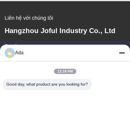
Liên hệ với chúng tôi
Hangzhou Joful Industry Co., Ltd
Email
Ada
ada.zhang@jofulindustry.com
12:16 PM
Địa chỉ của tôi
Good day, what product are you looking for?
Địa chỉ
Đường số 1, Khu công nghiệp Đông Châu, huyện Fuyang, thành
phố Hàng Châu, Trung Quốc, 311400
Điện thoại
86-571-63559816