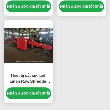
Shredder cho Rags kích
Shredder Máy tiết kiệm
Nhận được giá tốt nhất
thước cuối điều chỉnh
năng lượng chống mòn
Nhận được giá tốt nhất
Blade 7.5KW cắt động
cơ
Thiết bị cắt sợi lanh
Linen Raw Shredder
Big Power
Nhận được giá tốt nhất