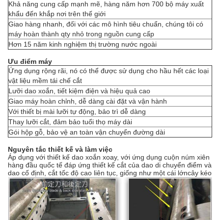
Khả năng cung cấp mạnh mẽ, hàng năm hơn 700 bộ máy xuất
khẩu đến khắp nơi trên thế giới
Giao hàng nhanh, đối với các mô hình tiêu chuẩn, chúng tôi có
máy hoàn thành qty nhỏ trong nguồn cung cấp
Hơn 15 năm kinh nghiệm thị trường nước ngoài
Ưu điểm máy
Ứng dụng rộng rãi, nó có thể được sử dụng cho hầu hết các loại
vật liệu mềm tái chế cắt
Lưỡi dao xoắn, tiết kiệm điện và hiệu quả cao
Giao máy hoàn chỉnh, dễ dàng cài đặt và vận hành
Với thiết bị mài lưỡi tự động, bảo trì dễ dàng
Thay lưỡi cắt, đảm bảo tuổi thọ máy dài
Gói hộp gỗ, bảo vệ an toàn vận chuyển đường dài
Nguyên tắc thiết kế và làm việc
Áp dụng với thiết kế dao xoắn xoay, với ứng dụng cuộn núm xiên
hàng đầu quốc tế đáp ứng thiết kế cắt của dao di chuyển điểm và
dao cố định, cắt tốc độ cao liên tục, giống như một cái lớn
cây kéo