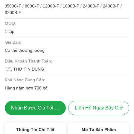
J500C-F / 800C-F / 1200B-F / 1600B-F / 2400B-F / 2400B-F /
3200B-F
MOQ:
1 tập
Giá Bán:
Có thể thương lượng
Điều Khoản Thanh Toán:
T/T, THƯ TÍN DỤNG
Khả Năng Cung Cấp:
Hàng năm hơn 700 bộ
Nhận Được Giá Tốt Nhất
Liên Hệ Ngay Bây Giờ
Thông Tin Chi Tiết
Mô Tả Sản Phẩm