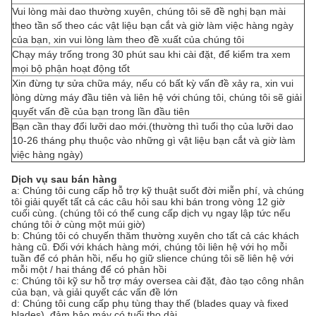
Vui lòng mài dao thường xuyên, chúng tôi sẽ đề nghị bạn mài
theo tần số theo các vật liệu bạn cắt và giờ làm việc hàng ngày
của bạn, xin vui lòng làm theo đề xuất của chúng tôi
Chạy máy trống trong 30 phút sau khi cài đặt, để kiểm tra xem
mọi bộ phận hoạt động tốt
Xin đừng tự sửa chữa máy, nếu có bất kỳ vấn đề xảy ra, xin vui
lòng dừng máy đầu tiên và liên hệ với chúng tôi, chúng tôi sẽ giải
quyết vấn đề của bạn trong lần đầu tiên
Bạn cần thay đổi lưỡi dao mới.(thường thì tuổi thọ của lưỡi dao
10-26 tháng phụ thuộc vào những gì vật liệu bạn cắt và giờ làm
việc hàng ngày)
Dịch vụ sau bán hàng
a: Chúng tôi cung cấp hỗ trợ kỹ thuật suốt đời miễn phí, và chúng
tôi giải quyết tất cả các câu hỏi sau khi bán trong vòng 12 giờ
cuối cùng. (chúng tôi có thể cung cấp dịch vụ ngay lập tức nếu
chúng tôi ở cùng một múi giờ)
b: Chúng tôi có chuyến thăm thường xuyên cho tất cả các khách
hàng cũ. Đối với khách hàng mới, chúng tôi liên hệ với họ mỗi
tuần để có phản hồi, nếu họ giữ slience chúng tôi sẽ liên hệ với
mỗi một / hai tháng để có phản hồi
c: Chúng tôi kỹ sư hỗ trợ máy oversea cài đặt, đào tạo công nhân
của bạn, và giải quyết các vấn đề lớn
d: Chúng tôi cung cấp phụ tùng thay thế (blades quay và fixed
blades), đảm bảo máy có tuổi thọ dài