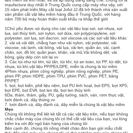
liệu mềm và linh hoạt, và đã áp dụng bằng sáng chế, chúng tôi là
maufacture duy nhất ở Trung Quốc cung cấp máy như vậy, với
15 năm phát triển,Máy cắt loạt Joful JJ đã trở thành nhà sản xuất
sản phẩm cắt vật liệu mềm hàng đầu ở Trung Quốc, với hàng
năm 700 bộ máy hoàn thiện xuất khẩu ra khắp thế giới
1Chủ yếu được sử dụng cho các vật liệu loại sợi, sợi nhựa, sợi
lụa, sợi thủy tinh, sợi nylon, sợi dừa, sợi polypropylene, sợi
polyester, sợi lụa, sợi dacron, sợi viscose,và các sợi vật liệu khác
2. vải và vải dệt, chẳng hạn như vải nylon, vải polyester, vải
viscose, vải lanh, vải bông, vải lụa, vải len, quần áo, vải, cạnh
chăn, sợi, đồ lót, quần jean, khăn, vải mũ,Vải không dệt, vải
bông, giày dép còn sót lại vv
3. Các túi như túi lớn, túi tấn, túi khí, túi an toàn, túi PP, túi dệt, túi
nhựa, túi khí,vật liệu PP/PE/LDPE, miễn là chúng là túi mềm
4Phim nhựa, phim công nghiệp, phim nông nghiệp, phim PE,
phim PP, phim HDPE, phim TPU, phim PVC, phim PET, băng
PP/PET
5. bọt, bọt biển, phế liệu nệm, bọt PU linh hoạt, bọt EPS, bọt XPS,
bọt EPE, bọt EVA, bọt len đá, bọt len thủy tinh
6Da, thảm, thảm, giấy, PU, giấy tường, sách, ván, rơm thực vật,
lưới đánh cá, dây thừng vv
7. lưới đánh cá, dây đánh cá, dây miễn là chúng là vật liệu mềm
Mẹo
Chúng tôi không thể liệt kê tất cả các vật liệu trên, nếu bạn không
chắc chắn máy của chúng tôi có thể cắt vật liệu của bạn, vui lòng
kiểm tra với đội ngũ bán hàng của chúng tôi
Bên cạnh đó, chúng tôi nồng nhiệt chào đón bạn gửi mẫu chất