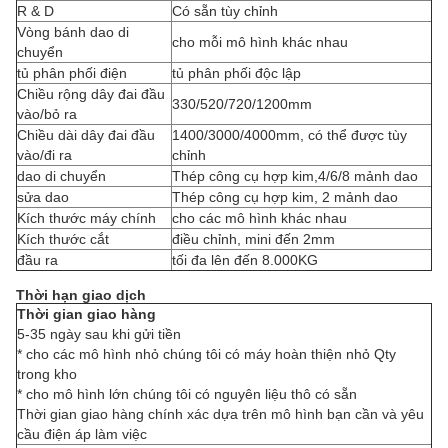
R & D
Có sẵn tùy chỉnh
Vòng bánh dao di
cho mỗi mô hình khác nhau
chuyển
tủ phân phối điện
tủ phân phối độc lập
Chiều rộng dây đai đầu
330/520/720/1200mm
vào/bỏ ra
Chiều dài dây đai đầu
1400/3000/4000mm, có thể được tùy
vào/đi ra
chỉnh
dao di chuyển
Thép công cụ hợp kim,4/6/8 mảnh dao
sửa dao
Thép công cụ hợp kim, 2 mảnh dao
Kích thước máy chính
cho các mô hình khác nhau
Kích thước cắt
điều chỉnh, mini đến 2mm
đầu ra
tối đa lên đến 8.000KG
Thời hạn giao dịch
Thời gian giao hàng
5-35 ngày sau khi gửi tiền
* cho các mô hình nhỏ chúng tôi có máy hoàn thiện nhỏ Qty
trong kho
* cho mô hình lớn chúng tôi có nguyên liệu thô có sẵn
Thời gian giao hàng chính xác dựa trên mô hình bạn cần và yêu
cầu điện áp làm việc