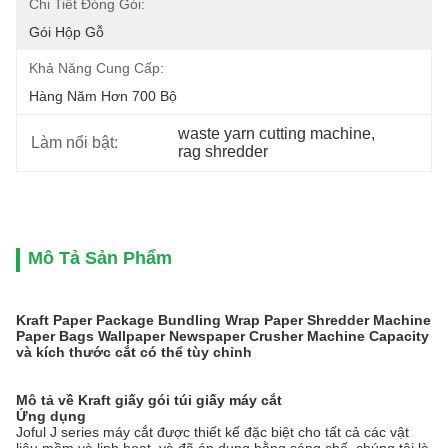
Chi Tiết Đóng Gói:
Gói Hộp Gỗ
Khả Năng Cung Cấp:
Hàng Năm Hơn 700 Bộ
waste yarn cutting machine
, 
Làm nổi bật:
rag shredder
Mô Tả Sản Phẩm
Kraft Paper Package Bundling Wrap Paper Shredder Machine
Paper Bags Wallpaper Newspaper Crusher Machine Capacity
và kích thước cắt có thể tùy chỉnh
Mô tả về Kraft giấy gói túi giấy máy cắt
Ứng dụng
Joful J series máy cắt được thiết kế đặc biệt cho tất cả các vật