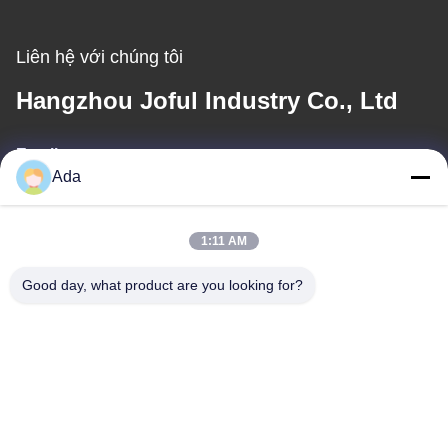
Liên hệ với chúng tôi
Hangzhou Joful Industry Co., Ltd
Email
Ada
ada.zhang@jofulindustry.com
1:11 AM
Địa chỉ của tôi
Good day, what product are you looking for?
Địa chỉ
Đường số 1, Khu công nghiệp Đông Châu, huyện Fuyang, thành
phố Hàng Châu, Trung Quốc, 311400
Điện thoại
86-571-63559816