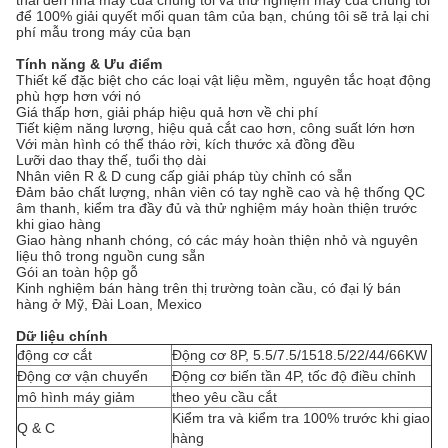
thải đến nhà máy của chúng tôi và thử nghiệm máy của chúng tôi
để 100% giải quyết mối quan tâm của bạn, chúng tôi sẽ trả lại chi
phí mẫu trong máy của bạn
Tính năng & Ưu điểm
Thiết kế đặc biệt cho các loại vật liệu mềm, nguyên tắc hoạt động
phù hợp hơn với nó
Giá thấp hơn, giải pháp hiệu quả hơn về chi phí
Tiết kiệm năng lượng, hiệu quả cắt cao hơn, công suất lớn hơn
Với màn hình có thể tháo rời, kích thước xả đồng đều
Lưỡi dao thay thế, tuổi thọ dài
Nhân viên R & D cung cấp giải pháp tùy chỉnh có sẵn
Đảm bảo chất lượng, nhân viên có tay nghề cao và hệ thống QC
âm thanh, kiểm tra đầy đủ và thử nghiệm máy hoàn thiện trước
khi giao hàng
Giao hàng nhanh chóng, có các máy hoàn thiện nhỏ và nguyên
liệu thô trong nguồn cung sẵn
Gói an toàn hộp gỗ
Kinh nghiệm bán hàng trên thị trường toàn cầu, có đại lý bán
hàng ở Mỹ, Đài Loan, Mexico
Dữ liệu chính
động cơ cắt
Động cơ 8P, 5.5/7.5/1518.5/22/44/66KW
Động cơ vận chuyển
Động cơ biến tần 4P, tốc độ điều chỉnh
mô hình máy giảm
theo yêu cầu cắt
Kiểm tra và kiểm tra 100% trước khi giao
Q & C
hàng