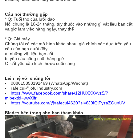
Câu hỏi thường gặp
* Q: Tuổi thọ của lưỡi dao
Nói chung là 10-24 tháng, tùy thuộc vào những gì vật liệu bạn cắt
và giờ làm việc hàng ngày, thay thế
* Q: Giá máy
Chúng tôi có các mô hình khác nhau, giá chính xác dựa trên yêu
cầu của bạn dưới đây
a: những vật liệu bạn cắt
b: yêu cầu công suất hàng giờ
C: cắt yêu cầu kích thước cuối cùng
Liên hệ với chúng tôi
008615858192469 (WhatsApp/Wechat)
rafe.cui@jofulindustry.com
https://www.facebook.com/share/12HUXXXVvzS/?
mibextid=wwXIfr
https://youtube.com/@rafecui4620?si=6J9IQjPyzaZGunUV
Blades bên trong cho bạn tham khảo