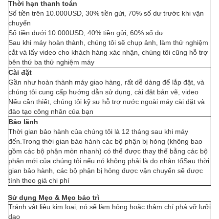
Thời hạn thanh toán
Số tiền trên 10.000USD, 30% tiền gửi, 70% số dư trước khi vận
chuyển
Số tiền dưới 10.000USD, 40% tiền gửi, 60% số dư
Sau khi máy hoàn thành, chúng tôi sẽ chụp ảnh, làm thử nghiệm
cắt và lấy video cho khách hàng xác nhận, chúng tôi cũng hỗ trợ
bên thứ ba thử nghiệm máy
Cài đặt
Gần như hoàn thành máy giao hàng, rất dễ dàng để lắp đặt, và
chúng tôi cung cấp hướng dẫn sử dụng, cài đặt bản vẽ, video
Nếu cần thiết, chúng tôi kỹ sư hỗ trợ nước ngoài máy cài đặt và
đào tạo công nhân của bạn
Bảo lãnh
Thời gian bảo hành của chúng tôi là 12 tháng sau khi máy
đến.Trong thời gian bảo hành các bộ phận bị hỏng (không bao
gồm các bộ phận mòn nhanh) có thể được thay thế bằng các bộ
phận mới của chúng tôi nếu nó không phải là do nhân tốSau thời
gian bảo hành, các bộ phận bị hỏng được vận chuyển sẽ được
tính theo giá chi phí
Sử dụng Mẹo & Mẹo bảo trì
Tránh vật liệu kim loại, nó sẽ làm hỏng hoặc thậm chí phá vỡ lưỡi
dao