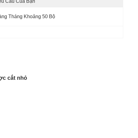
êu Cầu Của Bạn
àng Tháng Khoảng 50 Bộ
ợc cắt nhỏ