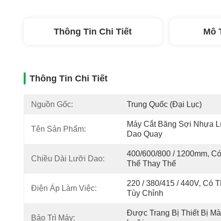
Thông Tin Chi Tiết
Mô 
Thông Tin Chi Tiết
Nguồn Gốc:
Trung Quốc (đại Lục)
Máy Cắt Băng Sợi Nhựa L
Tên Sản Phẩm:
Dao Quay
400/600/800 / 1200mm, Có
Chiều Dài Lưỡi Dao:
Thể Thay Thế
220 / 380/415 / 440V, Có T
Điện Áp Làm Việc:
Tùy Chỉnh
Được Trang Bị Thiết Bị Mài
Bảo Trì Máy: