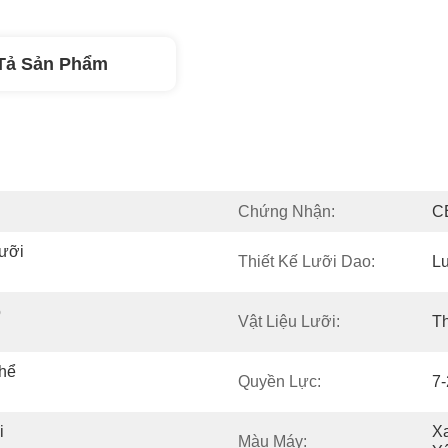
Tả Sản Phẩm
Chứng Nhận:
C
ưỡi 
Thiết Kế Lưỡi Dao:
L
 
Vật Liệu Lưỡi:
T
hể 
Quyền Lực:
7-
 
Xa
Màu Máy: