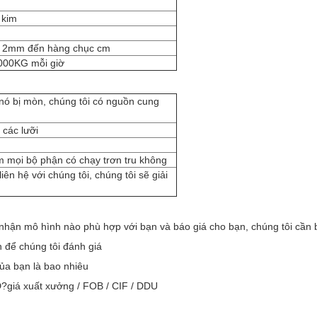
 kim
h, 2mm đến hàng chục cm
000KG mỗi giờ
i nó bị mòn, chúng tôi có nguồn cung
 các lưỡi
em mọi bộ phận có chạy trơn tru không
iên hệ với chúng tôi, chúng tôi sẽ giải
hận mô hình nào phù hợp với bạn và báo giá cho bạn, chúng tôi cần bi
 để chúng tôi đánh giá
ủa bạn là bao nhiêu
D?giá xuất xưởng / FOB / CIF / DDU