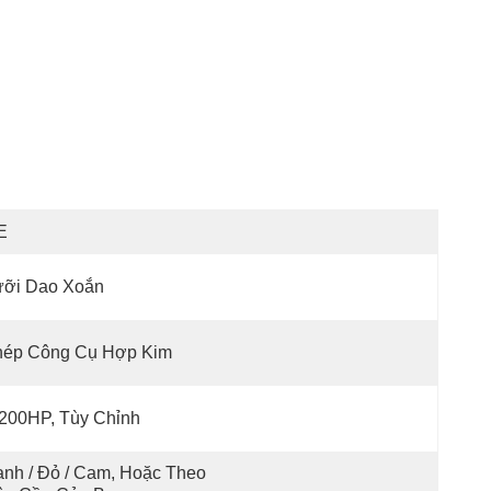
E
ưỡi Dao Xoắn
hép Công Cụ Hợp Kim
200HP, Tùy Chỉnh
nh / Đỏ / Cam, Hoặc Theo 