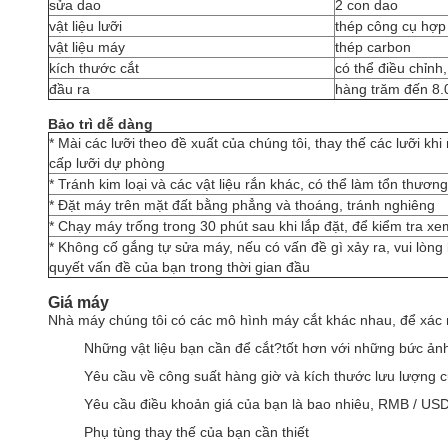
sửa dao
2 con dao
vật liệu lưỡi
thép công cụ hợp
vật liệu máy
thép carbon
kích thước cắt
có thể điều chỉn
đầu ra
hàng trăm đến 8.
Bảo trì dễ dàng
* Mài các lưỡi theo đề xuất của chúng tôi, thay thế các lưỡi kh
cấp lưỡi dự phòng
* Tránh kim loại và các vật liệu rắn khác, có thể làm tổn thương
* Đặt máy trên mặt đất bằng phẳng và thoáng, tránh nghiêng
* Chạy máy trống trong 30 phút sau khi lắp đặt, để kiểm tra x
* Không cố gắng tự sửa máy, nếu có vấn đề gì xảy ra, vui lòng l
quyết vấn đề của bạn trong thời gian đầu
Giá máy
Nhà máy chúng tôi có các mô hình máy cắt khác nhau, để xác n
Những vật liệu bạn cần để cắt?tốt hơn với những bức ảnh
Yêu cầu về công suất hàng giờ và kích thước lưu lượng c
Yêu cầu điều khoản giá của bạn là bao nhiêu, RMB / US
Phụ tùng thay thế của bạn cần thiết