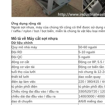
Ứng dụng rộng rãi
Ngoài sợi nhựa, máy của chúng tôi cũng có thể được sử dụng cho
/ raffia / nylon / bọt / bọt biển, miễn là chúng là vật liệu loại mề
Mô tả về Máy cắt sợi nhựa
Dữ liệu chính
Quy mô nhà máy
50-60 người
Đội RD
5-10 người
Đội QC
5 người
động cơ cắt
Động cơ 8P, 5.5 / 
động cơ vận tải
Động cơ biến tần 
tuổi thọ của lưỡi
nói chung là 12-2
thiết kế lưỡi
dao xoắn quay
điện áp làm việc
220 / 380/415 / 4
tủ phân phối điện
tủ phân phối độc 
Chiều rộng đai đầu vào / đầu ra
330/520/720 / 1
chiều dài đai đầu vào / đầu ra
1400/3000 / 4000
dao di chuyển
4/6/8 miếng dao