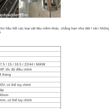
 hầu hết các loại vật liệu mềm khác, chẳng hạn như dệt / vải / không dệ
m
7.5 / 15 / 18.5 / 22/44 / 66KW
4P, tốc độ điều chỉnh
4 tháng
40V, có thể tùy chỉnh
lập
200mm
mm, có thể tùy chỉnh