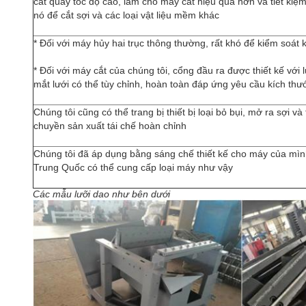
cắt quay tốc độ cao, làm cho máy cắt hiệu quả hơn và tiết kiệ
nó để cắt sợi và các loại vật liệu mềm khác
* Đối với máy hủy hai trục thông thường, rất khó để kiểm soát 
* Đối với máy cắt của chúng tôi, cổng đầu ra được thiết kế với 
mắt lưới có thể tùy chỉnh, hoàn toàn đáp ứng yêu cầu kích th
Chúng tôi cũng có thể trang bị thiết bị loại bỏ bụi, mở ra sợi và
chuyền sản xuất tái chế hoàn chỉnh
Chúng tôi đã áp dụng bằng sáng chế thiết kế cho máy của mình
Trung Quốc có thể cung cấp loại máy như vậy
Các mẫu lưỡi dao như bên dưới