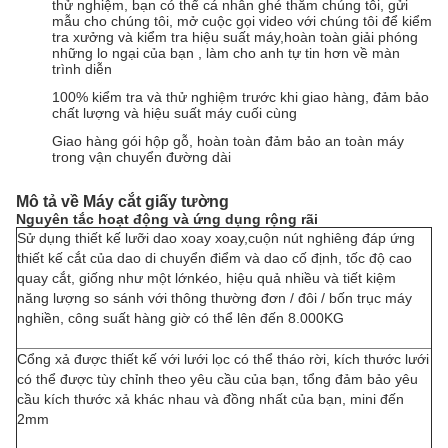
thử nghiệm, bạn có thể cá nhân ghé thăm chúng tôi, gửi
mẫu cho chúng tôi, mở cuộc gọi video với chúng tôi để kiểm
tra xưởng và kiểm tra hiệu suất máy,hoàn toàn giải phóng
những lo ngại của bạn , làm cho anh tự tin hơn về màn
trình diễn
100% kiểm tra và thử nghiệm trước khi giao hàng, đảm bảo
chất lượng và hiệu suất máy cuối cùng
Giao hàng gói hộp gỗ, hoàn toàn đảm bảo an toàn máy
trong vận chuyển đường dài
Mô tả về Máy cắt giấy tường
Nguyên tắc hoạt động và ứng dụng rộng rãi
Sử dụng thiết kế lưỡi dao xoay xoay,
cuộn nút nghiêng đáp ứng
thiết kế cắt của dao di chuyển điểm và dao cố định, tốc độ cao
quay cắt, giống như một lớn
kéo, hiệu quả nhiều và tiết kiệm
năng lượng so sánh với thông thường đơn / đôi / bốn trục máy
nghiền, công suất hàng giờ có thể lên đến 8.000KG
Cổng xả được thiết kế với lưới lọc có thể tháo rời, kích thước lưới
có thể được tùy chỉnh theo yêu cầu của bạn, tổng đảm bảo yêu
cầu kích thước xả khác nhau và đồng nhất của bạn, mini đến
2mm