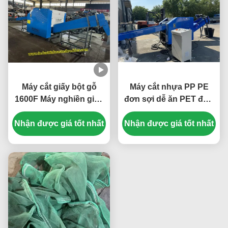
Sacks Shredder
Máy cắt giấy bột gỗ
Máy cắt nhựa PP PE
1600F Máy nghiền giấy
đơn sợi dễ ăn PET đơn
rác với 1000kg / h
sợi máy nghiền hiệu
Nhận được giá tốt nhất
Capacity And
Nhận được giá tốt nhất
suất làm việc cao
Customized Conveyor
Length