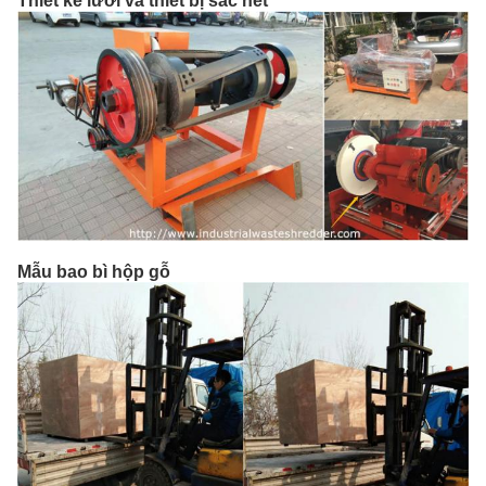
Thiết kế lưỡi và thiết bị sắc nét
Mẫu bao bì hộp gỗ