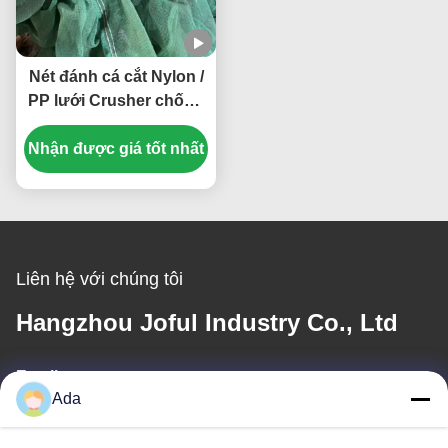
Nét đánh cá cắt Nylon /
PP lưới Crusher chống
cuộn bóng lưới nghiền
Nhận được giá tốt nhất
tùy chỉnh
Liên hệ với chúng tôi
Hangzhou Joful Industry Co., Ltd
Email
Ada
ada.zhang@jofulindustry.com