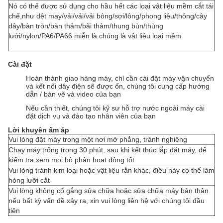
Nó có thể được sử dụng cho hầu hết các loại vật liệu mềm cắt tái
chế,
như dệt may/vải/vải/vải bông/sợi/lông/phong liệu/thông/cây
dây/bàn tròn/bàn thảm/bãi thảm/thung bùn/thùng
lưới/nylon/PA6/PA66 miễn là chúng là vật liệu loại mềm
Cài đặt
Hoàn thành giao hàng máy, chỉ cần cài đặt máy vận chuyển
và kết nối dây điện sẽ được ổn, chúng tôi cung cấp hướng
dẫn / bản vẽ và video của bạn
Nếu cần thiết, chúng tôi kỹ sư hỗ trợ nước ngoài máy cài
đặt dịch vụ và đào tạo nhân viên của bạn
Lời khuyên ấm áp
Vui lòng đặt máy trong một nơi mở phẳng, tránh nghiêng
Chạy máy trống trong 30 phút, sau khi kết thúc lắp đặt máy, để
kiểm tra xem mọi bộ phận hoạt động tốt
Vui lòng tránh kim loại hoặc vật liệu rắn khác, điều này có thể làm
hỏng lưỡi cắt
Vui lòng không cố gắng sửa chữa hoặc sửa chữa máy bản thân
nếu bất kỳ vấn đề xảy ra, xin vui lòng liên hệ với chúng tôi đầu
tiên