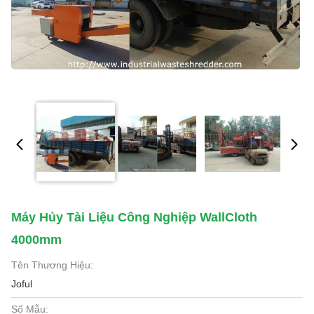
Máy Hủy Tài Liệu Công Nghiệp WallCloth
4000mm
Tên Thương Hiệu:
Joful
Số Mẫu: