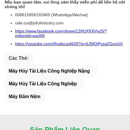
Nếu bạn quan tâm, vui lòng cảm thấy miễn phí để liên hệ với
chúng tôi!
008615858192469 (WhatsApp/Wechat)
rafe.cui@jofulindustry.com
https://www.facebook.com/share/12HUXXXVvzS/?
mibextid=wwXIfr
https://youtube.com/@rafecui4620?si=6J9IQjPyzaZGunUV
Các Thẻ:
Máy Hủy Tài Liệu Công Nghiệp Nặng
Máy Hủy Tài Liệu Công Nghiệp
Máy Băm Nệm
Sản Phẩm Liên Quan