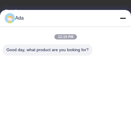
Email
Ada
ada.zhang@jofulindustry.com
12:10 PM
Địa chỉ của tôi
Good day, what product are you looking for?
Địa chỉ
Đường số 1, Khu công nghiệp Đông Châu, huyện Fuyang, thành
phố Hàng Châu, Trung Quốc, 311400
Điện thoại
86-571-63559816
Chính sách bảo mật
|
Sơ đồ trang web