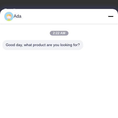
Email
Ada
ada.zhang@jofulindustry.com
2:22 AM
Địa chỉ của tôi
Good day, what product are you looking for?
Địa chỉ
Đường số 1, Khu công nghiệp Đông Châu, huyện Fuyang, thành
phố Hàng Châu, Trung Quốc, 311400
Điện thoại
86-571-63559816
Chính sách bảo mật
|
Sơ đồ trang web