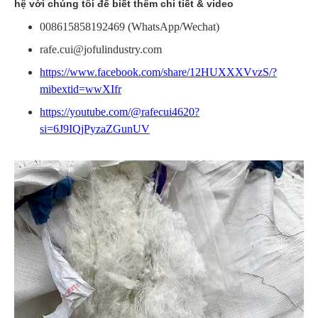
hệ với chúng tôi để biết thêm chi tiết & video
008615858192469 (WhatsApp/Wechat)
rafe.cui@jofulindustry.com
https://www.facebook.com/share/12HUXXXVvzS/?
mibextid=wwXIfr
https://youtube.com/@rafecui4620?
si=6J9IQjPyzaZGunUV