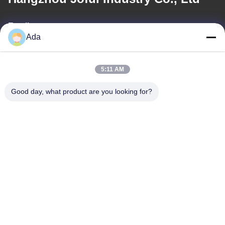
Email
Ada
ada.zhang@jofulindustry.com
5:11 AM
Địa chỉ của tôi
Good day, what product are you looking for?
Địa chỉ
Đường số 1, Khu công nghiệp Đông Châu, huyện Fuyang, thành
phố Hàng Châu, Trung Quốc, 311400
Điện thoại
86-571-63559816
Chính sách bảo mật
|
Sơ đồ trang web