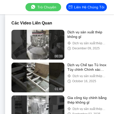
Trò Chuyện
Liên Hệ Chúng Tôi
Các Video Liên Quan
Dịch vụ sản xuất thép
không gỉ
Dịch vụ sản xuất thép
không gỉ
December 09, 2025
00:39
Dịch vụ Chế tạo Tủ Inox
Tùy chỉnh Chính xác
cho Ứng dụng Công
Dịch vụ sản xuất thép
nghiệp
không gỉ
October 16, 2025
01:40
Gia công tùy chỉnh bằng
thép không gỉ
Dịch vụ sản xuất thép
không gỉ