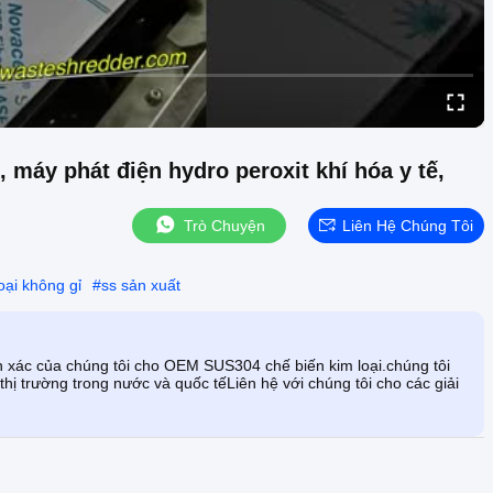
, máy phát điện hydro peroxit khí hóa y tế,
Trò Chuyện
Liên Hệ Chúng Tôi
oại không gỉ
#
ss sản xuất
h xác của chúng tôi cho OEM SUS304 chế biến kim loại.chúng tôi
hị trường trong nước và quốc tếLiên hệ với chúng tôi cho các giải