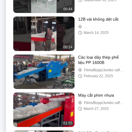
September 02, 2025
00:44
12B vải không dệt cắt
Textile/Fabric/Clothes/Cotton
March 14, 2025
00:24
Các loại dây thép phế
liệu PP 1600B
Films/Bopp/Jumbo raffia
woven Bags
February 22, 2025
00:50
Máy cắt phim nhựa
Films/Bopp/Jumbo raffia
woven Bags
March 27, 2025
01:55